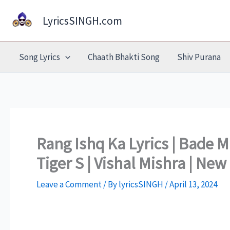
Skip
LyricsSINGH.com
to
content
Song Lyrics
Chaath Bhakti Song
Shiv Purana
Rang Ishq Ka Lyrics | Bade M
Tiger S | Vishal Mishra | Ne
Leave a Comment
/ By
lyricsSINGH
/
April 13, 2024