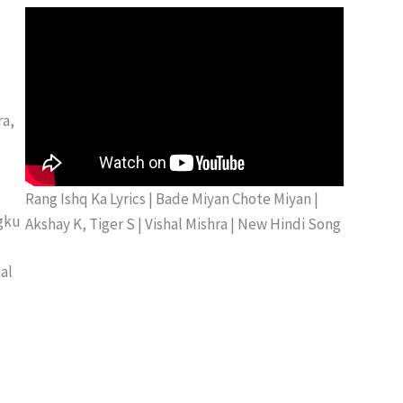
ra,
Rang Ishq Ka Lyrics | Bade Miyan Chote Miyan |
ngku
Akshay K, Tiger S | Vishal Mishra | New Hindi Song
al