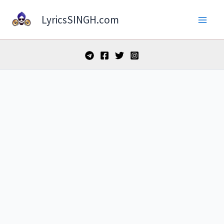
Skip
LyricsSINGH.com
to
content