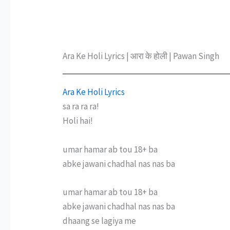
Ara Ke Holi Lyrics | आरा के होली | Pawan Singh
Ara Ke Holi Lyrics
sa ra ra ra!
Holi hai!
umar hamar ab tou 18+ ba
abke jawani chadhal nas nas ba
umar hamar ab tou 18+ ba
abke jawani chadhal nas nas ba
dhaang se lagiya me