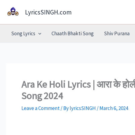
Skip
LyricsSINGH.com
to
content
Song Lyrics
Chaath Bhakti Song
Shiv Purana
Ara Ke Holi Lyrics | आरा के ह
Song 2024
Leave a Comment
/ By
lyricsSINGH
/
March 6, 2024