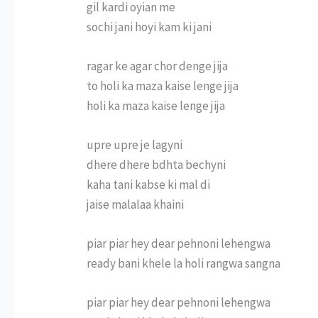
gil kardi oyian me
sochi jani hoyi kam ki jani
ragar ke agar chor denge jija
to holi ka maza kaise lenge jija
holi ka maza kaise lenge jija
upre upre je lagyni
dhere dhere bdhta bechyni
kaha tani kabse ki mal di
jaise malalaa khaini
piar piar hey dear pehnoni lehengwa
ready bani khele la holi rangwa sangna
piar piar hey dear pehnoni lehengwa