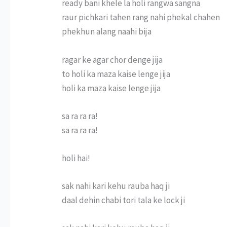
ready bani khele la holi rangwa sangna
raur pichkari tahen rang nahi phekal chahen
phekhun alang naahi bija
ragar ke agar chor denge jija
to holi ka maza kaise lenge jija
holi ka maza kaise lenge jija
sa ra ra ra!
sa ra ra ra!
holi hai!
sak nahi kari kehu rauba haq ji
daal dehin chabi tori tala ke lock ji