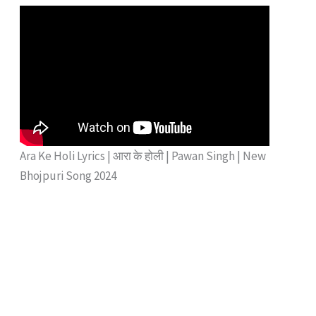
Ara Ke Holi Lyrics | आरा के होली | Pawan Singh | New
Bhojpuri Song 2024