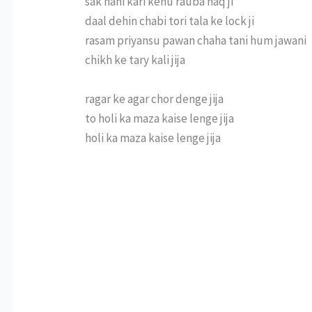
sak nahi kari kehu rauba haq ji
daal dehin chabi tori tala ke lock ji
rasam priyansu pawan chaha tani hum jawani
chikh ke tary kali jija
ragar ke agar chor denge jija
to holi ka maza kaise lenge jija
holi ka maza kaise lenge jija