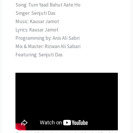
Song: Tum Yaad Bahut Aate Ho
Singer: Senjuti Das
Music: Kausar Jamot
Lyrics: Kausar Jamot
Programming by: Anis Ali Sabri
Mix & Master: Rizwan Ali Sabari
Featuring: Senjuti Das