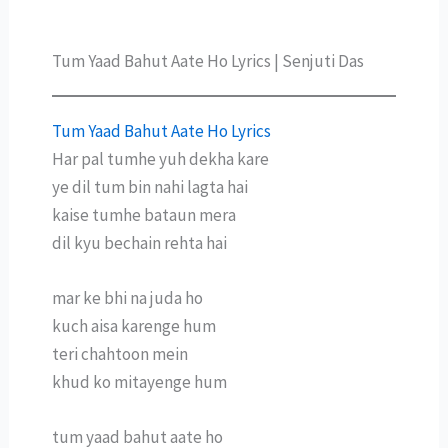
Tum Yaad Bahut Aate Ho Lyrics | Senjuti Das
Tum Yaad Bahut Aate Ho Lyrics
Har pal tumhe yuh dekha kare
ye dil tum bin nahi lagta hai
kaise tumhe bataun mera
dil kyu bechain rehta hai
mar ke bhi na juda ho
kuch aisa karenge hum
teri chahtoon mein
khud ko mitayenge hum
tum yaad bahut aate ho