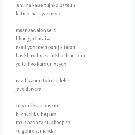
janu na kaise tujhko bataun
ki tu hi hai pyar mera
maan sawalon se hi
bhar gya hai aisa
naadiyon mein pani jis tarah
bas khayalon se hi khush ho jaun
ya tujhko kardun bayan
nazdik aaun toh dur leke
jaye daiyera…
tu sardi ke mausam
ki khushbu ke jaisa
main hoon tapti dhoop sa
tu gehre samandar