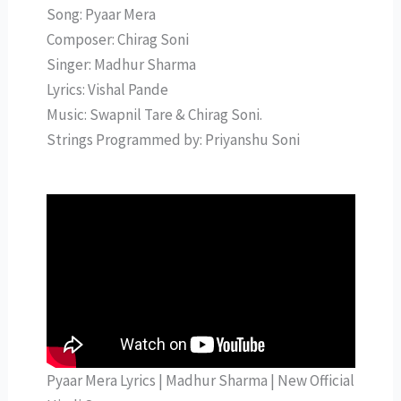
Song: Pyaar Mera
Composer: Chirag Soni
Singer: Madhur Sharma
Lyrics: Vishal Pande
Music: Swapnil Tare & Chirag Soni.
Strings Programmed by: Priyanshu Soni
Pyaar Mera Lyrics | Madhur Sharma | New Official