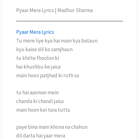
Pyaar Mera Lyrics | Madhur Sharma
Pyaar Mera Lyrics
Tu mere liye kya hai main kya bataun
kyu kaise dil ko samjhaun
tu khilte fhoolon ki
hai khushbu ke jaisa
main hoon patjhad ki ruth sa
tu hai aasman mein
chanda ki chandi jaisa
main hoon koi tara tutta
paye bina main khona na chahun
dil darta hai yaar mera