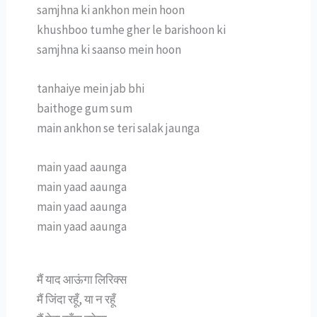
samjhna ki ankhon mein hoon
khushboo tumhe gher le barishoon ki
samjhna ki saanso mein hoon
tanhaiye mein jab bhi
baithoge gum sum
main ankhon se teri salak jaunga
main yaad aaunga
main yaad aaunga
main yaad aaunga
main yaad aaunga
मैं याद आऊंगा लिरिक्स
मैं जिंदा रहूँ, या न रहूँ