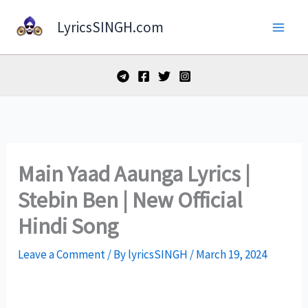
Skip
LyricsSINGH.com
to
content
Main Yaad Aaunga Lyrics |
Stebin Ben | New Official
Hindi Song
Leave a Comment
/ By
lyricsSINGH
/
March 19, 2024