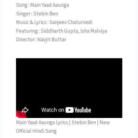
Song : Main Yaad Aaunga
Singer : Stebin Ben
Music & Lyrics : Sanjeev Chaturvedi
Featuring : Siddharth Gupta, Isha Malviya
Director : Navjit Buttar
Main Yaad Aaunga Lyrics | Stebin Ben | New
Official Hindi Song