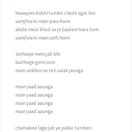
hawayien kabhi tumko chede agar too
samjhna ki main pass hoon
akele mein khud se jo baatein karo tum
samjhna ki main sath hoon
tanhaiye mein jab bhi
baithoge gum sum
main ankhon se teri salak jaunga
main yaad aaunga
main yaad aaunga
main yaad aaunga
main yaad aaunga
chamakne lage jab ye palke tumhari