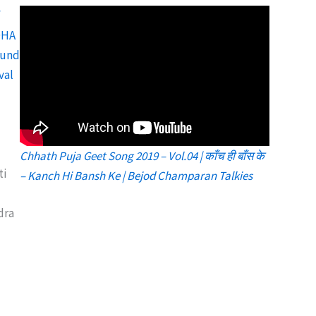
f
DHA
ound
val
Chhath Puja Geet Song 2019 – Vol.04 | काँच ही बाँस के
ti
– Kanch Hi Bansh Ke | Bejod Champaran Talkies
dra