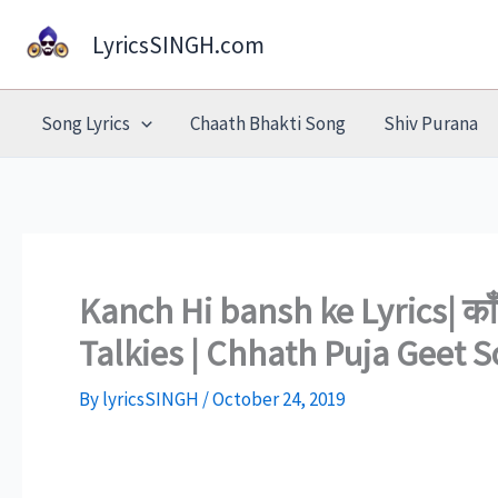
Skip
LyricsSINGH.com
to
content
Song Lyrics
Chaath Bhakti Song
Shiv Purana
Kanch Hi bansh ke Lyrics| काँ
Talkies | Chhath Puja Geet S
By
lyricsSINGH
/
October 24, 2019