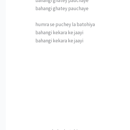
bahangi ghatey pauchaye
bahangi ghatey pauchaye
humra se puchey la batohiya
bahangi kekara ke jaayi
bahangi kekara ke jaayi