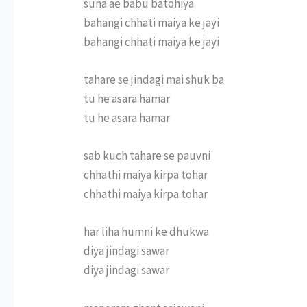
suna ae babu batohiya
bahangi chhati maiya ke jayi
bahangi chhati maiya ke jayi
tahare se jindagi mai shuk ba
tu he asara hamar
tu he asara hamar
sab kuch tahare se pauvni
chhathi maiya kirpa tohar
chhathi maiya kirpa tohar
har liha humni ke dhukwa
diya jindagi sawar
diya jindagi sawar