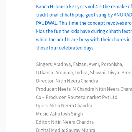
Kanch Hi bansh ke Lyrics vol 4 is the remake o
traditional chhath puja geet sung by ANURA
PAUDWAL. This time the concept revolves ar
kids the fun the kids have during chhath festi
while the adults are busy with their chores in
those four celebrated days.
Singers: Aradhya, Faizan, Awni, Poronisha,
Utkarsh, Aronima, Indira, Shivani, Divya, Pree
Director: Nitin Neera Chandra
Producer: Neetu N Chandra Nitin Neera Chan
Co – Producer: Routetomarket Pvt Ltd.
Lyrics: Nitin Neera Chandra
Music: Ashutosh Singh
Editor: Nitin Neera Chandra
Digital Media: Saurav Mishra