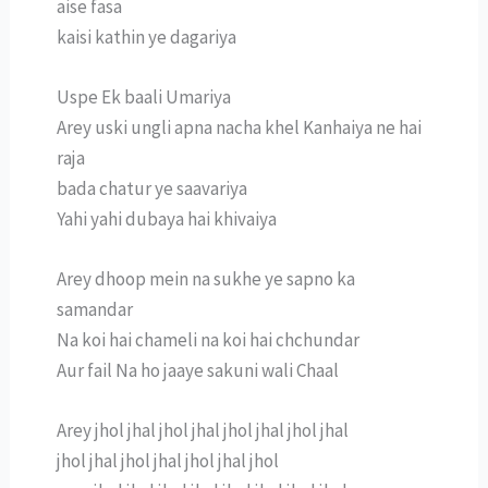
aise fasa
kaisi kathin ye dagariya
Uspe Ek baali Umariya
Arey uski ungli apna nacha khel Kanhaiya ne hai
raja
bada chatur ye saavariya
Yahi yahi dubaya hai khivaiya
Arey dhoop mein na sukhe ye sapno ka
samandar
Na koi hai chameli na koi hai chchundar
Aur fail Na ho jaaye sakuni wali Chaal
Arey jhol jhal jhol jhal jhol jhal jhol jhal
jhol jhal jhol jhal jhol jhal jhol