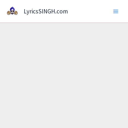
Skip
LyricsSINGH.com
to
content