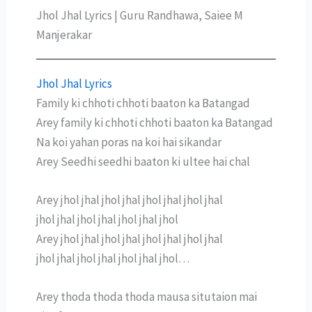
Jhol Jhal Lyrics | Guru Randhawa, Saiee M
Manjerakar
Jhol Jhal Lyrics
Family ki chhoti chhoti baaton ka Batangad
Arey family ki chhoti chhoti baaton ka Batangad
Na koi yahan poras na koi hai sikandar
Arey Seedhi seedhi baaton ki ultee hai chal
Arey jhol jhal jhol jhal jhol jhal jhol jhal
jhol jhal jhol jhal jhol jhal jhol
Arey jhol jhal jhol jhal jhol jhal jhol jhal
jhol jhal jhol jhal jhol jhal jhol…
Arey thoda thoda thoda mausa situtaion mai