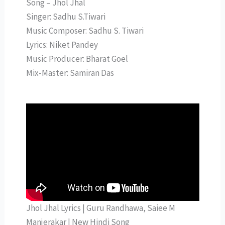
Song – Jhol Jhal
Singer: Sadhu S.Tiwari
Music Composer: Sadhu S. Tiwari
Lyrics: Niket Pandey
Music Producer: Bharat Goel
Mix-Master: Samiran Das
Jhol Jhal Lyrics | Guru Randhawa, Saiee M
Manjerakar | New Hindi Song