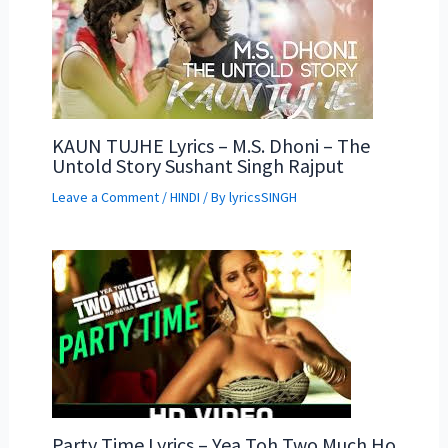
KAUN TUJHE Lyrics – M.S. Dhoni – The
Untold Story Sushant Singh Rajput
Leave a Comment
/
HINDI
/ By
lyricsSINGH
Party Time Lyrics – Yea Toh Two Much Ho