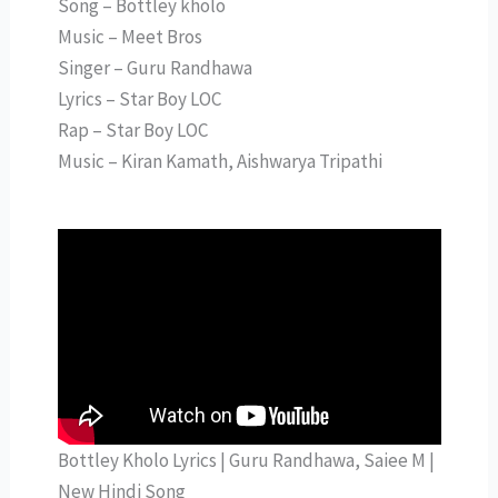
Song – Bottley kholo
Music – Meet Bros
Singer – Guru Randhawa
Lyrics – Star Boy LOC
Rap – Star Boy LOC
Music – Kiran Kamath, Aishwarya Tripathi
Bottley Kholo Lyrics | Guru Randhawa, Saiee M |
New Hindi Song