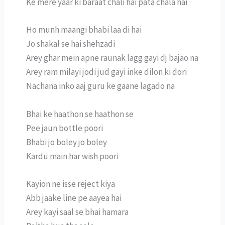
Ke mere yaar ki baraat chali hai pata chala hai
Ho munh maangi bhabi laa di hai
Jo shakal se hai shehzadi
Arey ghar mein apne raunak lagg gayi dj bajao na
Arey ram milayi jodi jud gayi inke dilon ki dori
Nachana inko aaj guru ke gaane lagado na
Bhai ke haathon se haathon se
Pee jaun bottle poori
Bhabi jo boley jo boley
Kardu main har wish poori
Kayion ne isse reject kiya
Abb jaake line pe aayea hai
Arey kayi saal se bhai hamara