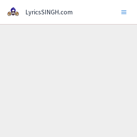
Skip
LyricsSINGH.com
to
content